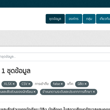
ชุดข้อมูล
องค์กร
กลุ่ม
เกี่ยวกับ
1 ชุดข้อมูล
:
XLSX
CSV
การเข้าถึง:
false
แท็ค:
นิสิต
นและสัดส่วนของนักเรียน
จำแนกตามระดับและประเภทการศึกษา
และสัดส่วนของนักเรียน นิสิต นักศึกษา ในสถานศึกษารัฐบาลและเอ