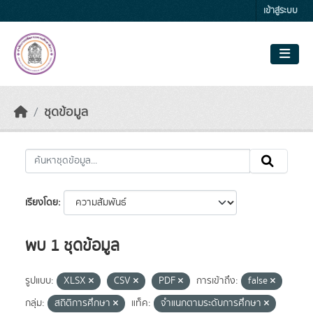
Skip to main content
เข้าสู่ระบบ
ชุดข้อมูล
เรียงโดย
พบ 1 ชุดข้อมูล
รูปแบบ:
XLSX
CSV
PDF
การเข้าถึง:
false
กลุ่ม:
สถิติการศึกษา
แท็ค:
จำแนกตามระดับการศึกษา