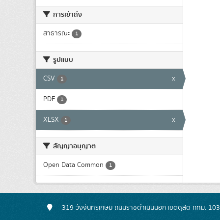
การเข้าถึง
สาธารณะ
1
รูปแบบ
CSV
x
1
PDF
1
XLSX
x
1
สัญญาอนุญาต
Open Data Common
1
319 วังจันทรเกษม ถนนราชดำเนินนอก เขตดุสิต กทม. 10