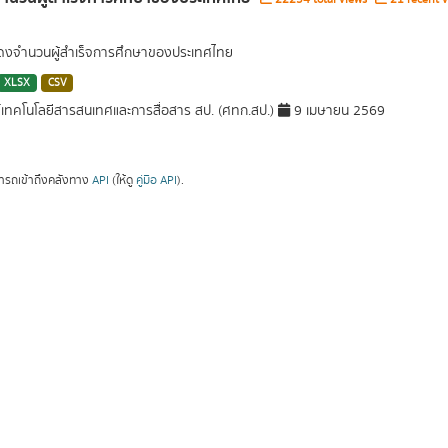
สดงจำนวนผู้สำเร็จการศึกษาของประเทศไทย
XLSX
CSV
์เทคโนโลยีสารสนเทศและการสื่อสาร สป. (ศทก.สป.)
9 เมษายน 2569
ารถเข้าถึงคลังทาง
API
(ให้ดู
คู่มือ API
).