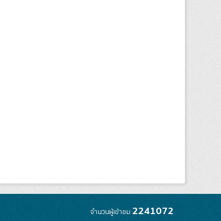
2241072
จำนวนผู้เข้าชม