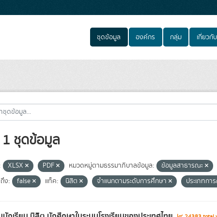
ชุดข้อมูล
องค์กร
กลุ่ม
เกี่ยวกับ
1 ชุดข้อมูล
:
XLSX
PDF
หมวดหมู่ตามธรรมาภิบาลข้อมูล:
ข้อมูลสาธารณะ
ถึง:
false
แท็ค:
นิสิต
จำแนกตามระดับการศึกษา
ประเภทการ
นักเรียน นิสิต นักศึกษาในระบบโรงเรียนของประเทศไทย
24383 total 