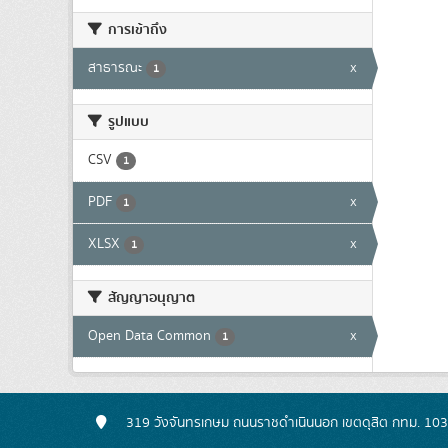
การเข้าถึง
สาธารณะ
x
1
รูปแบบ
CSV
1
PDF
x
1
XLSX
x
1
สัญญาอนุญาต
Open Data Common
x
1
319 วังจันทรเกษม ถนนราชดำเนินนอก เขตดุสิต กทม. 10