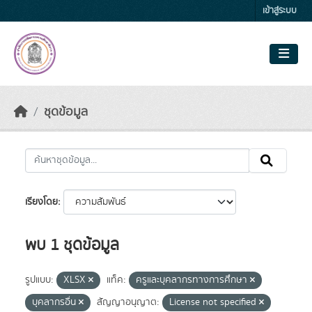
Skip to main content
เข้าสู่ระบบ
ชุดข้อมูล
เรียงโดย
พบ 1 ชุดข้อมูล
รูปแบบ:
XLSX
แท็ค:
ครูและบุคลากรทางการศึกษา
บุคลากรอื่น
สัญญาอนุญาต:
License not specified