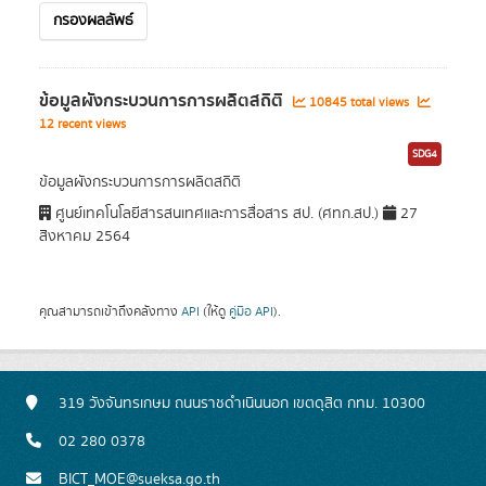
กรองผลลัพธ์
ข้อมูลผังกระบวนการการผลิตสถิติ
10845 total views
12 recent views
SDG4
ข้อมูลผังกระบวนการการผลิตสถิติ
ศูนย์เทคโนโลยีสารสนเทศและการสื่อสาร สป. (ศทก.สป.)
27
สิงหาคม 2564
คุณสามารถเข้าถึงคลังทาง
API
(ให้ดู
คู่มือ API
).
319 วังจันทรเกษม ถนนราชดำเนินนอก เขตดุสิต กทม. 10300
02 280 0378
BICT_MOE@sueksa.go.th