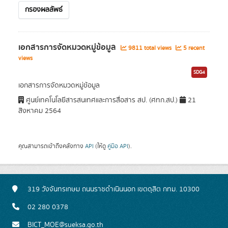
กรองผลลัพธ์
เอกสารการจัดหมวดหมู่ข้อมูล
9811 total views
5 recent
views
SDG4
เอกสารการจัดหมวดหมู่ข้อมูล
ศูนย์เทคโนโลยีสารสนเทศและการสื่อสาร สป. (ศทก.สป.)
21
สิงหาคม 2564
คุณสามารถเข้าถึงคลังทาง
API
(ให้ดู
คู่มือ API
).
319 วังจันทรเกษม ถนนราชดำเนินนอก เขตดุสิต กทม. 10300
02 280 0378
BICT_MOE@sueksa.go.th