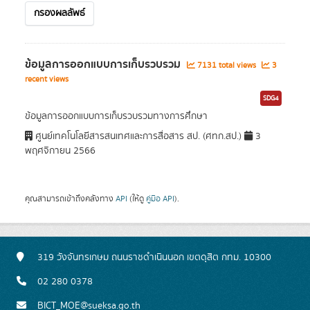
กรองผลลัพธ์
ข้อมูลการออกแบบการเก็บรวบรวม
7131 total views
3
recent views
SDG4
ข้อมูลการออกแบบการเก็บรวบรวมทางการศึกษา
ศูนย์เทคโนโลยีสารสนเทศและการสื่อสาร สป. (ศทก.สป.)
3
พฤศจิกายน 2566
คุณสามารถเข้าถึงคลังทาง
API
(ให้ดู
คู่มือ API
).
319 วังจันทรเกษม ถนนราชดำเนินนอก เขตดุสิต กทม. 10300
02 280 0378
BICT_MOE@sueksa.go.th