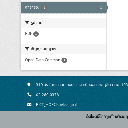
สาธารณะ
x
1
รูปแบบ
PDF
1
สัญญาอนุญาต
Open Data Common
1
319 วังจันทรเกษม ถนนราชดำเนินนอก เขตดุสิต กทม. 10
02 280 0378
BICT_MOE@sueksa.go.th
เว็บไซต์นี้ใช้ "คุกกี้" เพื