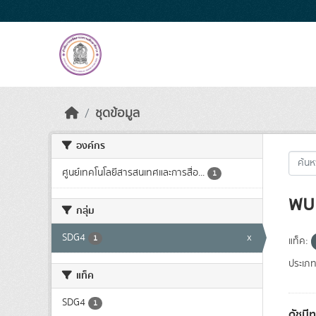
Skip to main content
ชุดข้อมูล
องค์กร
ศูนย์เทคโนโลยีสารสนเทศและการสื่อ...
1
พบ 
กลุ่ม
SDG4
x
1
แท็ค:
ประเภท
แท็ค
SDG4
1
ดัชนี