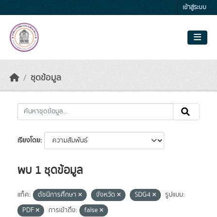
Skip to main content
เข้าสู่ระบบ
ชุดข้อมูล
เรียงโดย
พบ 1 ชุดข้อมูล
แท็ค:
ดัชนีการศึกษา
จังหวัด
SDG4
รูปแบบ:
PDF
การเข้าถึง:
false