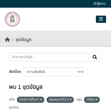
Skip to main content
เข้าสู่ระบบ
ชุดข้อมูล
เรียงโดย
พบ 1 ชุดข้อมูล
แท็ค:
ดัชนีการศึกษา
แผนแม่บทที่13
กลุ่ม:
SDG4
องค์กร: