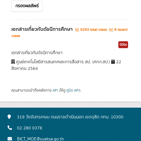
กรองผลลัพธ์
เอกสารเกี่ยวกับดัชนีการศึกษา
9293 total views
8 recent
views
SDG4
เอกสารเกี่ยวกับดัชนีการศึกษา
ศูนย์เทคโนโลยีสารสนเทศและการสื่อสาร สป. (ศทก.สป.)
22
สิงหาคม 2564
คุณสามารถเข้าถึงคลังทาง
API
(ให้ดู
คู่มือ API
).
319 วังจันทรเกษม ถนนราชดำเนินนอก เขตดุสิต กทม. 10300
02 280 0378
BICT_MOE@sueksa.go.th