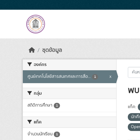
Skip to main content
ชุดข้อมูล
องค์กร
ศูนย์เทคโนโลยีสารสนเทศและการสื่อ...
x
1
พบ 
กลุ่ม
สถิติการศึกษา
1
แท็ค:
นักศ
แท็ค
Ope
จำนวนนักเรียน
1