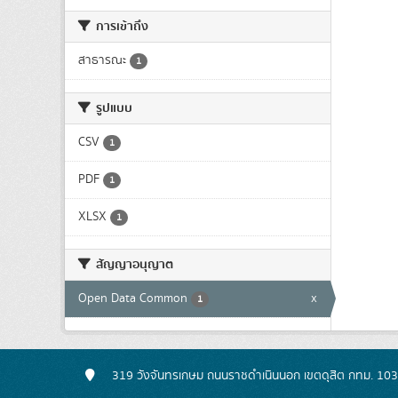
การเข้าถึง
สาธารณะ
1
รูปแบบ
CSV
1
PDF
1
XLSX
1
สัญญาอนุญาต
Open Data Common
x
1
319 วังจันทรเกษม ถนนราชดำเนินนอก เขตดุสิต กทม. 10