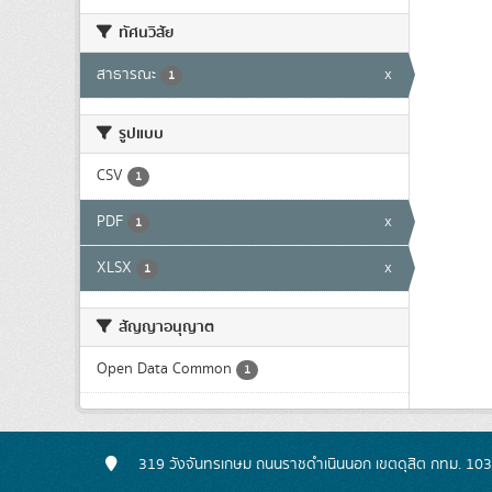
ทัศนวิสัย
สาธารณะ
x
1
รูปแบบ
CSV
1
PDF
x
1
XLSX
x
1
สัญญาอนุญาต
Open Data Common
1
319 วังจันทรเกษม ถนนราชดำเนินนอก เขตดุสิต กทม. 10