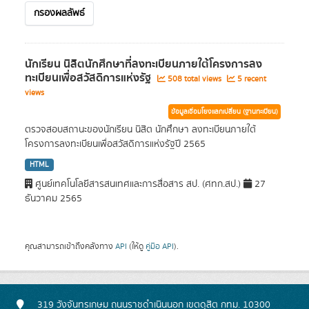
กรองผลลัพธ์
นักเรียน นิสิตนักศึกษาที่ลงทะเบียนภายใต้โครงการลง
ทะเบียนเพื่อสวัสดิการแห่งรัฐ
508 total views
5 recent
views
ข้อมูลเชื่อมโยงแลกเปลี่ยน (ฐานทะเบียน)
ตรวจสอบสถานะของนักเรียน นิสิต นักศึกษา ลงทะเบียนภายใต้
โครงการลงทะเบียนเพื่อสวัสดิการแห่งรัฐปี 2565
HTML
ศูนย์เทคโนโลยีสารสนเทศและการสื่อสาร สป. (ศทก.สป.)
27
ธันวาคม 2565
คุณสามารถเข้าถึงคลังทาง
API
(ให้ดู
คู่มือ API
).
319 วังจันทรเกษม ถนนราชดำเนินนอก เขตดุสิต กทม. 10300