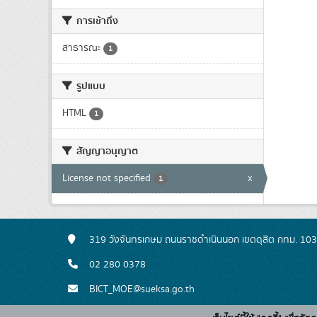
การเข้าถึง
สาธารณะ
1
รูปแบบ
HTML
1
สัญญาอนุญาต
License not specified
x
1
319 วังจันทรเกษม ถนนราชดำเนินนอก เขตดุสิต กทม. 10
02 280 0378
BICT_MOE@sueksa.go.th