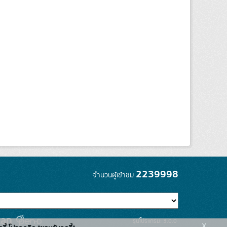
2239998
จำนวนผู้เข้าชม
รุ่นโปรแกรม: 3.0.0
x