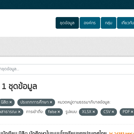
ชุดข้อมูล
องค์กร
กลุ่ม
เกี่ยวกับ
1 ชุดข้อมูล
นิสิต
ประเภทการศึกษา
หมวดหมู่ตามธรรมาภิบาลข้อมูล:
ูลสาธารณะ
การเข้าถึง:
false
รูปแบบ:
XLSX
CSV
PDF
นักเรียน นิสิต นักศึกษาในระบบโรงเรียนของประเทศไทย
24383 total 