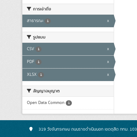
การเข้าถึง
สาธารณะ
x
1
รูปแบบ
CSV
x
1
PDF
x
1
XLSX
x
1
สัญญาอนุญาต
Open Data Common
1
319 วังจันทรเกษม ถนนราชดำเนินนอก เขตดุสิต กทม. 10