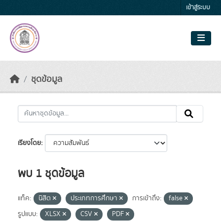
Skip to main content
เข้าสู่ระบบ
ชุดข้อมูล
เรียงโดย
พบ 1 ชุดข้อมูล
แท็ค:
นิสิต
ประเภทการศึกษา
การเข้าถึง:
false
รูปแบบ:
XLSX
CSV
PDF