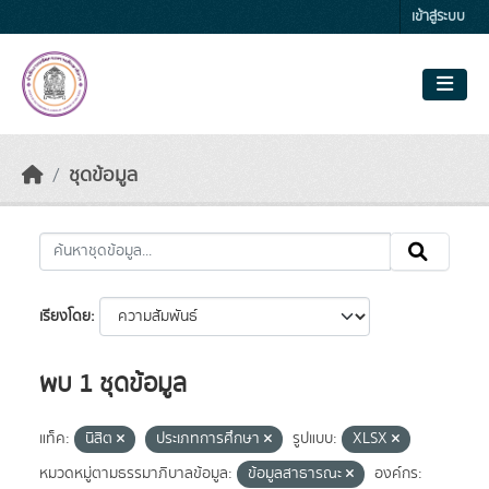
Skip to main content
เข้าสู่ระบบ
ชุดข้อมูล
เรียงโดย
พบ 1 ชุดข้อมูล
แท็ค:
นิสิต
ประเภทการศึกษา
รูปแบบ:
XLSX
หมวดหมู่ตามธรรมาภิบาลข้อมูล:
ข้อมูลสาธารณะ
องค์กร: