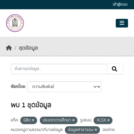
Skip to main content
เข้าสู่ระบบ
ชุดข้อมูล
เรียงโดย
พบ 1 ชุดข้อมูล
แท็ค:
นิสิต
ประเภทการศึกษา
รูปแบบ:
XLSX
หมวดหมู่ตามธรรมาภิบาลข้อมูล:
ข้อมูลสาธารณะ
องค์กร: