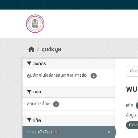
Skip to main content
ชุดข้อมูล
องค์กร
ศูนย์เทคโนโลยีสารสนเทศและการสื่อ...
1
พบ 
กลุ่ม
สถิติการศึกษา
1
แท็ค:
ข้อมูล:
แท็ค
fals
จำนวนนักเรียน
x
1