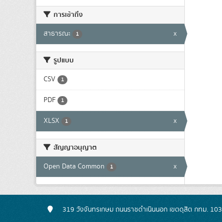
การเข้าถึง
สาธารณะ
x
1
รูปแบบ
CSV
1
PDF
1
XLSX
x
1
สัญญาอนุญาต
Open Data Common
x
1
319 วังจันทรเกษม ถนนราชดำเนินนอก เขตดุสิต กทม. 10