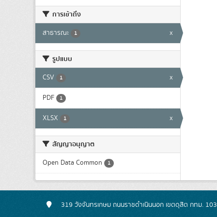
การเข้าถึง
สาธารณะ
x
1
รูปแบบ
CSV
x
1
PDF
1
XLSX
x
1
สัญญาอนุญาต
Open Data Common
1
319 วังจันทรเกษม ถนนราชดำเนินนอก เขตดุสิต กทม. 10