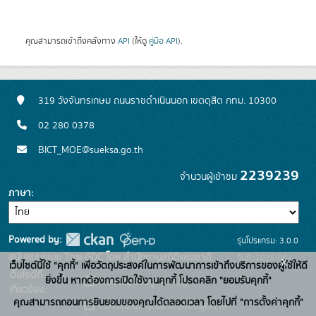
คุณสามารถเข้าถึงคลังทาง
API
(ให้ดู
คู่มือ API
).
319 วังจันทรเกษม ถนนราชดำเนินนอก เขตดุสิต กทม. 10300
02 280 0378
BICT_MOE@sueksa.go.th
2239239
จำนวนผู้เข้าชม
ภาษา
Powered by:
รุ่นโปรแกรม: 3.0.0
สนับสนุนระบบ Thai-GDC โดย สำนักงานสถิติแห่งชาติ
วันที่: 2025-06-
x
เว็บไซต์นี้ใช้ "คุกกี้" เพื่อวัตถุประสงค์ในการพัฒนาการเข้าถึงบริการของผู้ใช้ให้ดี
เว็บไซต์ที่
26
ยิ่งขึ้น หากต้องการเปิดใช้งานคุกกี้ โปรดคลิก "ยอมรับคุกกี้"
ระบบบัญชีข้อมูลภาครัฐ
เกี่ยวข้อง:
คุณสามารถถอนการยินยอมของคุณได้ตลอดเวลา โดยไปที่ "การตั้งค่าคุกกี้"
บริการนามานุกรมบัญชีข้อมูลภาค