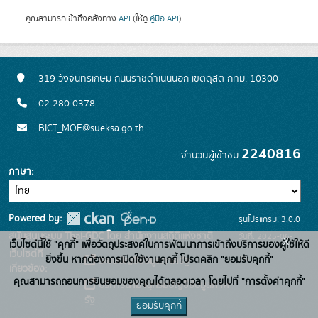
คุณสามารถเข้าถึงคลังทาง
API
(ให้ดู
คู่มือ API
).
319 วังจันทรเกษม ถนนราชดำเนินนอก เขตดุสิต กทม. 10300
02 280 0378
BICT_MOE@sueksa.go.th
2240816
จำนวนผู้เข้าชม
ภาษา
Powered by:
รุ่นโปรแกรม: 3.0.0
สนับสนุนระบบ Thai-GDC โดย สำนักงานสถิติแห่งชาติ
วันที่: 2025-06-
x
เว็บไซต์นี้ใช้ "คุกกี้" เพื่อวัตถุประสงค์ในการพัฒนาการเข้าถึงบริการของผู้ใช้ให้ดี
เว็บไซต์ที่
26
ยิ่งขึ้น หากต้องการเปิดใช้งานคุกกี้ โปรดคลิก "ยอมรับคุกกี้"
ระบบบัญชีข้อมูลภาครัฐ
เกี่ยวข้อง:
คุณสามารถถอนการยินยอมของคุณได้ตลอดเวลา โดยไปที่ "การตั้งค่าคุกกี้"
บริการนามานุกรมบัญชีข้อมูลภาค
รัฐ
ยอมรับคุกกี้