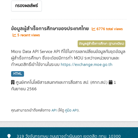
กรองผลลัพธ์
ข้อมูลผู้สำเร็จการศึกษาของประเทศไทย
6776 total views
5 recent views
ข้อมูลผู้สำเร็จการศึกษา (ฐานทะเบียน)
Micro Data API Service API ที่ใช้ในการแลกเปลี่ยนข้อมูลกับชุดข้อมูล
ผู้สำเร็จการศึกษา ซึ่งจะต้องมีการทำ MOU ระหว่างหน่วยงานและ
กำหนดสิทธิ์เข้าใช้งานในระบบ
https://exchange.moe.go.th
HTML
ศูนย์เทคโนโลยีสารสนเทศและการสื่อสาร สป. (ศทก.สป.)
1
กันยายน 2566
คุณสามารถเข้าถึงคลังทาง
API
(ให้ดู
คู่มือ API
).
319 วังจันทรเกษม ถนนราชดำเนินนอก เขตดุสิต กทม. 10300