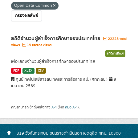
Open Data Common
กรองผลลัพธ์
สถิติจำนวนผู้สำเร็จการศึกษาของประเทศไทย
22228 total
views
19 recent views
สถิติการศึกษา
เพื่อแสดงจำนวนผู้สำเร็จการศึกษาของประเทศไทย
PDF
XLSX
CSV
ศูนย์เทคโนโลยีสารสนเทศและการสื่อสาร สป. (ศทก.สป.)
9
เมษายน 2569
คุณสามารถเข้าถึงคลังทาง
API
(ให้ดู
คู่มือ API
).
319 วังจันทรเกษม ถนนราชดำเนินนอก เขตดุสิต กทม. 10300