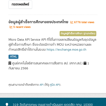
กรองผลลัพธ์
ข้อมูลผู้สำเร็จการศึกษาของประเทศไทย
6776 total views
5 recent views
ข้อมูลผู้สำเร็จการศึกษา (ฐานทะเบียน)
Micro Data API Service API ที่ใช้ในการแลกเปลี่ยนข้อมูลกับชุดข้อมูล
ผู้สำเร็จการศึกษา ซึ่งจะต้องมีการทำ MOU ระหว่างหน่วยงานและ
กำหนดสิทธิ์เข้าใช้งานในระบบ
https://exchange.moe.go.th
HTML
ศูนย์เทคโนโลยีสารสนเทศและการสื่อสาร สป. (ศทก.สป.)
1
กันยายน 2566
คุณสามารถเข้าถึงคลังทาง
API
(ให้ดู
คู่มือ API
).
319 วังจันทรเกษม ถนนราชดำเนินนอก เขตดุสิต กทม. 10300