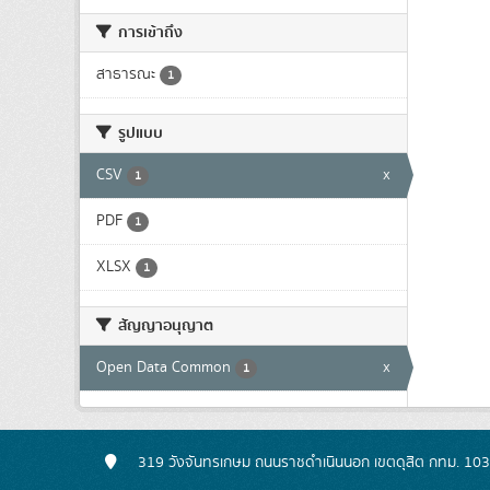
การเข้าถึง
สาธารณะ
1
รูปแบบ
CSV
x
1
PDF
1
XLSX
1
สัญญาอนุญาต
Open Data Common
x
1
319 วังจันทรเกษม ถนนราชดำเนินนอก เขตดุสิต กทม. 10