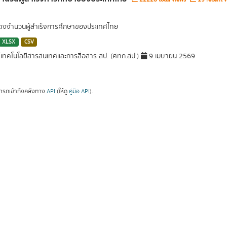
สดงจำนวนผู้สำเร็จการศึกษาของประเทศไทย
XLSX
CSV
์เทคโนโลยีสารสนเทศและการสื่อสาร สป. (ศทก.สป.)
9 เมษายน 2569
ารถเข้าถึงคลังทาง
API
(ให้ดู
คู่มือ API
).