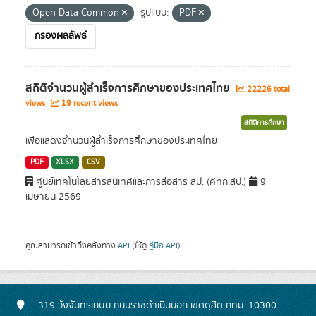
Open Data Common
รูปแบบ:
PDF
กรองผลลัพธ์
สถิติจำนวนผู้สำเร็จการศึกษาของประเทศไทย
22226 total
views
19 recent views
สถิติการศึกษา
เพื่อแสดงจำนวนผู้สำเร็จการศึกษาของประเทศไทย
PDF
XLSX
CSV
ศูนย์เทคโนโลยีสารสนเทศและการสื่อสาร สป. (ศทก.สป.)
9
เมษายน 2569
คุณสามารถเข้าถึงคลังทาง
API
(ให้ดู
คู่มือ API
).
319 วังจันทรเกษม ถนนราชดำเนินนอก เขตดุสิต กทม. 10300