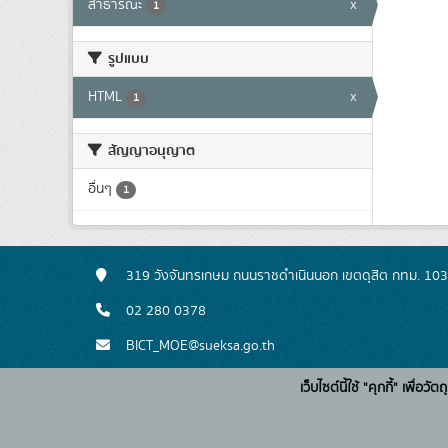
สาธารณะ
x
1
รูปแบบ
HTML
x
1
สัญญาอนุญาต
อื่นๆ
1
319 วังจันทรเกษม ถนนราชดำเนินนอก เขตดุสิต กทม. 10
02 280 0378
BICT_MOE@sueksa.go.th
เว็บไซต์นี้ใช้ "คุกกี้" เพื