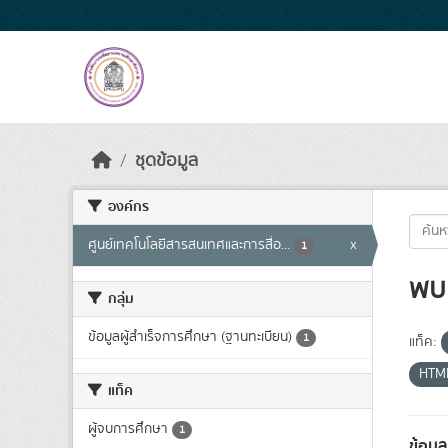
Skip to main content
ชุดข้อมูล
องค์กร
ศูนย์เทคโนโลยีสารสนเทศและการสื่อ...
x
1
พบ 
กลุ่ม
ข้อมูลผู้สำเร็จการศึกษา (ฐานทะเบียน)
1
แท็ค:
HTM
แท็ค
ผู้จบการศึกษา
1
ข้อมู