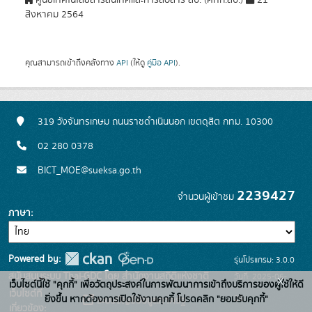
ศูนย์เทคโนโลยีสารสนเทศและการสื่อสาร สป. (ศทก.สป.)
21
สิงหาคม 2564
คุณสามารถเข้าถึงคลังทาง
API
(ให้ดู
คู่มือ API
).
319 วังจันทรเกษม ถนนราชดำเนินนอก เขตดุสิต กทม. 10300
02 280 0378
BICT_MOE@sueksa.go.th
2239427
จำนวนผู้เข้าชม
ภาษา
Powered by:
รุ่นโปรแกรม: 3.0.0
สนับสนุนระบบ Thai-GDC โดย สำนักงานสถิติแห่งชาติ
วันที่: 2025-06-
x
เว็บไซต์นี้ใช้ "คุกกี้" เพื่อวัตถุประสงค์ในการพัฒนาการเข้าถึงบริการของผู้ใช้ให้ดี
เว็บไซต์ที่
26
ยิ่งขึ้น หากต้องการเปิดใช้งานคุกกี้ โปรดคลิก "ยอมรับคุกกี้"
ระบบบัญชีข้อมูลภาครัฐ
เกี่ยวข้อง: