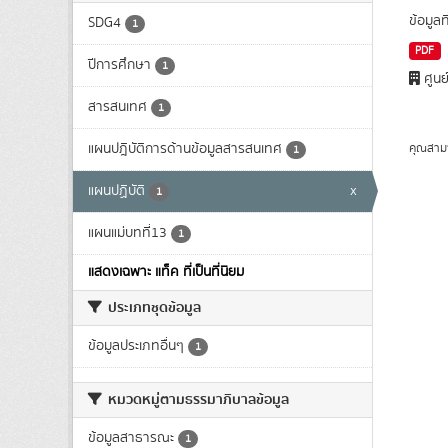
ข้อมูล
SDG4
1
PDF
ปีการศึกษา
1
ศูนย
สารสนเทศ
1
แผนปฎิบัติการด้านข้อมูลสารสนเทศ
คุณสาม
1
แผนปฏิบัติ
x
1
แผนแม่บทที่13
1
แสดงเฉพาะ แท็ค ที่เป็นที่นิยม
ประเภทชุดข้อมูล
ข้อมูลประเภทอื่นๆ
1
หมวดหมู่ตามธรรมาภิบาลข้อมูล
ข้อมูลสาธารณะ
1