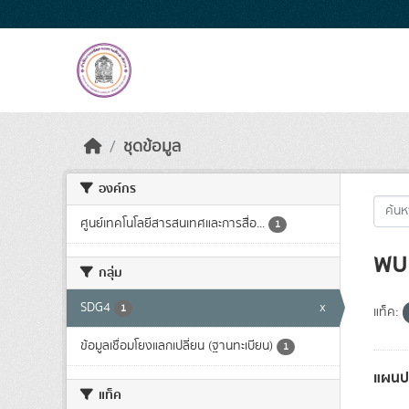
Skip to main content
ชุดข้อมูล
องค์กร
ศูนย์เทคโนโลยีสารสนเทศและการสื่อ...
1
พบ 
กลุ่ม
SDG4
x
1
แท็ค:
ข้อมูลเชื่อมโยงแลกเปลี่ยน (ฐานทะเบียน)
1
แผนปฏ
แท็ค