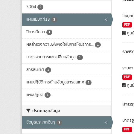
SDG4
3
ข้อมูล
แผนแม่บทที่13
x
3
PDF
ปีการศึกษา
1
ศูนย
ผลสำรวจความพึงพอใจในการให้บริการ...
1
รายง
มาตรฐานการแลกเปลี่ยนข้อมูล
1
รายงา
สารสนเทศ
1
PDF
แผนปฎิบัติการด้านข้อมูลสารสนเทศ
1
ศูนย
แผนปฏิบัติ
1
มาตรฐ
ประเภทชุดข้อมูล
มาตรฐา
ข้อมูลประเภทอื่นๆ
x
3
PDF