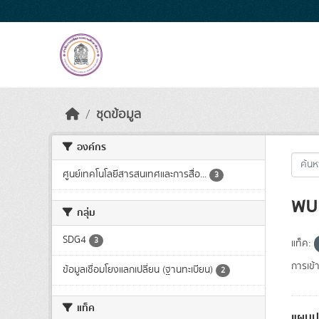
Skip to main content
ชุดข้อมูล
องค์กร
ศูนย์เทคโนโลยีสารสนเทศและการสื่อ...
3
พบ 
กลุ่ม
SDG4
3
แท็ค:
การเข้า
ข้อมูลเชื่อมโยงแลกเปลี่ยน (ฐานทะเบียน)
2
แท็ค
แผนปฏ