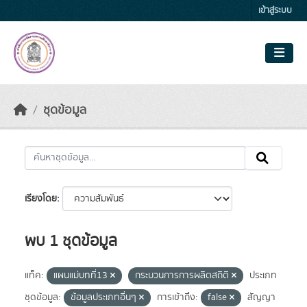
Skip to main content
เข้าสู่ระบบ
ชุดข้อมูล
เรียงโดย
พบ 1 ชุดข้อมูล
แท็ค:
แผนแม่บทที่13
กระบวนการการผลิตสถิติ
ประเภท
ชุดข้อมูล:
ข้อมูลประเภทอื่นๆ
การเข้าถึง:
false
สัญญา