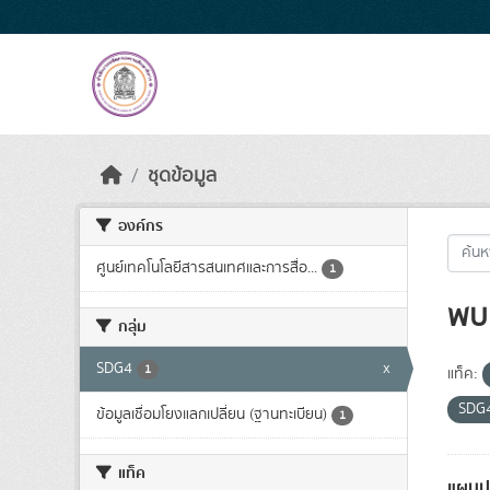
Skip to main content
ชุดข้อมูล
องค์กร
ศูนย์เทคโนโลยีสารสนเทศและการสื่อ...
1
พบ 
กลุ่ม
SDG4
x
1
แท็ค:
SDG
ข้อมูลเชื่อมโยงแลกเปลี่ยน (ฐานทะเบียน)
1
แท็ค
แผนปฏ