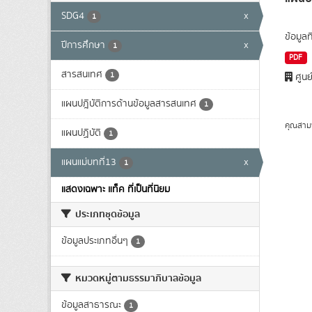
SDG4
x
1
ข้อมูล
ปีการศึกษา
x
1
PDF
สารสนเทศ
1
ศูนย
แผนปฎิบัติการด้านข้อมูลสารสนเทศ
1
คุณสาม
แผนปฏิบัติ
1
แผนแม่บทที่13
x
1
แสดงเฉพาะ แท็ค ที่เป็นที่นิยม
ประเภทชุดข้อมูล
ข้อมูลประเภทอื่นๆ
1
หมวดหมู่ตามธรรมาภิบาลข้อมูล
ข้อมูลสาธารณะ
1