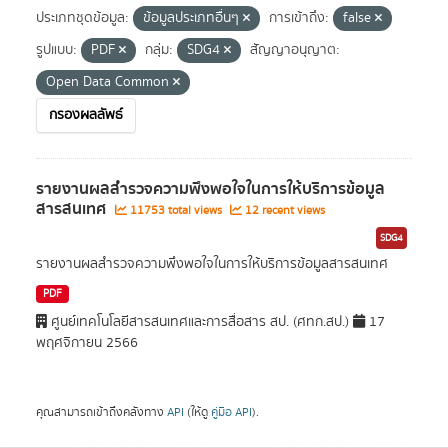
ประเภทชุดข้อมูล:
ข้อมูลประเภทอื่นๆ
การเข้าถึง:
false
รูปแบบ:
PDF
กลุ่ม:
SDG4
สัญญาอนุญาต:
Open Data Common
กรองผลลัพธ์
รายงานผลสำรวจความพึงพอใจในการให้บริการข้อมูล
สารสนเทศ
11753 total views
12 recent views
SDG4
รายงานผลสำรวจความพึงพอใจในการให้บริการข้อมูลสารสนเทศ
PDF
ศูนย์เทคโนโลยีสารสนเทศและการสื่อสาร สป. (ศทก.สป.)
17
พฤศจิกายน 2566
คุณสามารถเข้าถึงคลังทาง
API
(ให้ดู
คู่มือ API
).