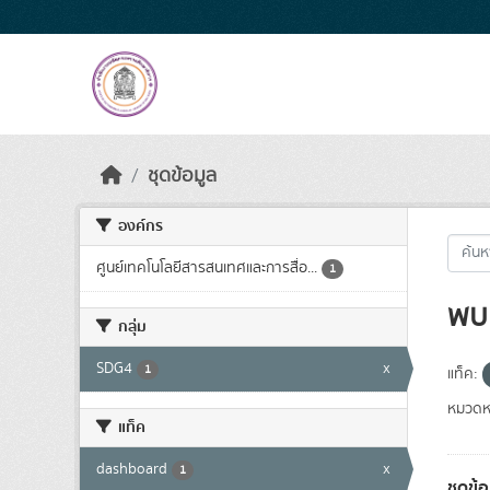
Skip to main content
ชุดข้อมูล
องค์กร
ศูนย์เทคโนโลยีสารสนเทศและการสื่อ...
1
พบ 
กลุ่ม
SDG4
x
1
แท็ค:
หมวดหม
แท็ค
dashboard
x
1
ชุดข้