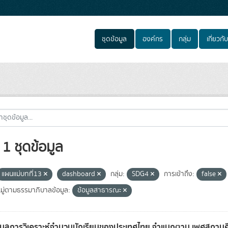
ชุดข้อมูล
องค์กร
กลุ่ม
เกี่ยวกับ
1 ชุดข้อมูล
แผนแม่บทที่13
dashboard
กลุ่ม:
SDG4
การเข้าถึง:
false
ู่ตามธรรมาภิบาลข้อมูล:
ข้อมูลสาธารณะ
อมูลการวิเคราะห์จำนวนนักเรียนของประเทศไทย จำแนกตาม เพศสถานศึก