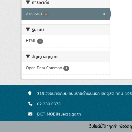
การเข้าถึง
สาธารณะ
x
1
รูปแบบ
HTML
1
สัญญาอนุญาต
Open Data Common
1
319 วังจันทรเกษม ถนนราชดำเนินนอก เขตดุสิต กทม. 10
02 280 0378
BICT_MOE@sueksa.go.th
เว็บไซต์นี้ใช้ "คุกกี้" เพื