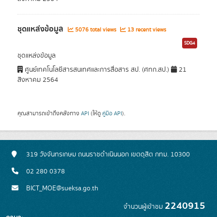
ชุดแหล่งข้อมูล
5076 total views
13 recent views
SDG4
ชุดแหล่งข้อมูล
ศูนย์เทคโนโลยีสารสนเทศและการสื่อสาร สป. (ศทก.สป.)
21
สิงหาคม 2564
คุณสามารถเข้าถึงคลังทาง
API
(ให้ดู
คู่มือ API
).
319 วังจันทรเกษม ถนนราชดำเนินนอก เขตดุสิต กทม. 10300
02 280 0378
BICT_MOE@sueksa.go.th
2240915
จำนวนผู้เข้าชม