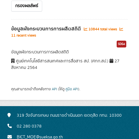
กรองผลลัพธ์
ข้อมูลผังกระบวนการการผลิตสถิติ
10844 total views
11 recent views
SDG4
ข้อมูลผังกระบวนการการผลิตสถิติ
ศูนย์เทคโนโลยีสารสนเทศและการสื่อสาร สป. (ศทก.สป.)
27
สิงหาคม 2564
คุณสามารถเข้าถึงคลังทาง
API
(ให้ดู
คู่มือ API
).
319 วังจันทรเกษม ถนนราชดำเนินนอก เขตดุสิต กทม. 10300
02 280 0378
BICT_MOE@sueksa.go.th