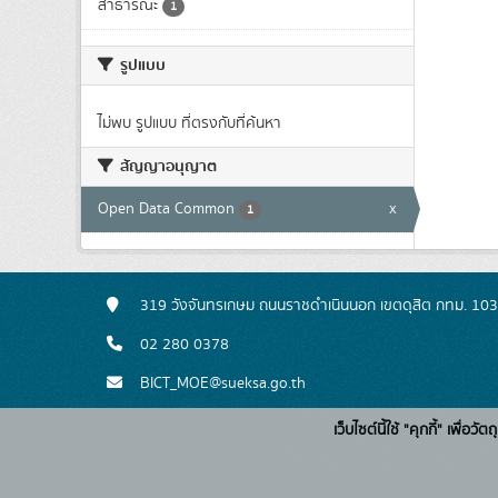
สาธารณะ
1
รูปแบบ
ไม่พบ รูปแบบ ที่ตรงกับที่ค้นหา
สัญญาอนุญาต
Open Data Common
x
1
319 วังจันทรเกษม ถนนราชดำเนินนอก เขตดุสิต กทม. 10
02 280 0378
BICT_MOE@sueksa.go.th
เว็บไซต์นี้ใช้ "คุกกี้" เพื