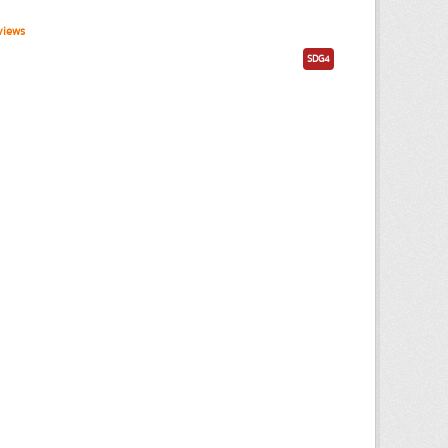
views
SDG4