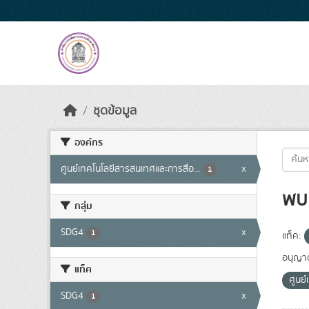
Skip to main content
ชุดข้อมูล
องค์กร
ศูนย์เทคโนโลยีสารสนเทศและการสื่อ...
x
1
พบ 
กลุ่ม
SDG4
x
1
แท็ค:
อนุญา
แท็ค
ศูนย
SDG4
x
1