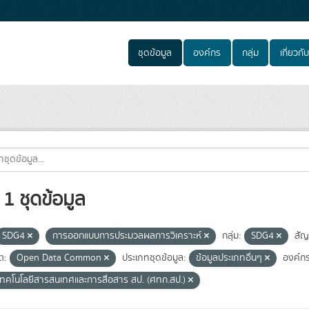
ชุดข้อมูล
องค์กร
กลุ่ม
เกี่ยวกับ
1 ชุดข้อมูล
SDG4
การออกแบบการประมวลผลการวิเคราะห์
กลุ่ม:
SDG4
สั
ต:
Open Data Common
ประเภทชุดข้อมูล:
ข้อมูลประเภทอื่นๆ
องค์กร
์เทคโนโลยีสารสนเทศและการสื่อสาร สป. (ศทก.สป.)