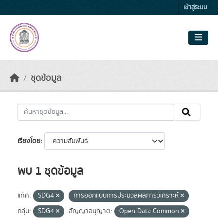
Skip to main content
เข้าสู่ระบบ
ชุดข้อมูล
เรียงโดย
พบ 1 ชุดข้อมูล
แท็ค:
SDG4
การออกแบบการประมวลผลการวิเคราะห์
กลุ่ม:
SDG4
สัญญาอนุญาต:
Open Data Common