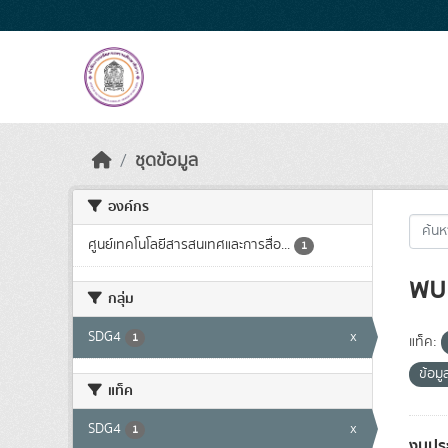
Skip to main content
ชุดข้อมูล
องค์กร
ศูนย์เทคโนโลยีสารสนเทศและการสื่อ...
1
พบ 
กลุ่ม
SDG4
x
1
แท็ค:
ข้อมู
แท็ค
SDG4
x
1
งบปร