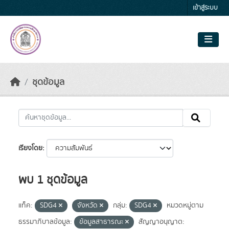
Skip to main content
เข้าสู่ระบบ
ชุดข้อมูล
เรียงโดย
พบ 1 ชุดข้อมูล
แท็ค:
SDG4
จังหวัด
กลุ่ม:
SDG4
หมวดหมู่ตาม
ธรรมาภิบาลข้อมูล:
ข้อมูลสาธารณะ
สัญญาอนุญาต: