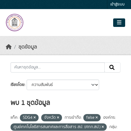
Skip to main content
เข้าสู่ระบบ
ชุดข้อมูล
เรียงโดย
พบ 1 ชุดข้อมูล
แท็ค:
SDG4
จังหวัด
การเข้าถึง:
false
องค์กร:
ศูนย์เทคโนโลยีสารสนเทศและการสื่อสาร สป. (ศทก.สป.)
กลุ่ม: