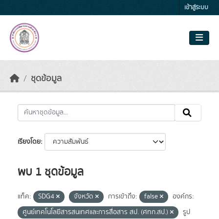
Skip to main content
เข้าสู่ระบบ
ชุดข้อมูล
เรียงโดย
พบ 1 ชุดข้อมูล
แท็ค:
SDG4
จังหวัด
การเข้าถึง:
false
องค์กร:
ศูนย์เทคโนโลยีสารสนเทศและการสื่อสาร สป. (ศทก.สป.)
รูป