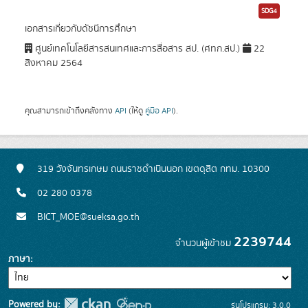
SDG4
เอกสารเกี่ยวกับดัชนีการศึกษา
ศูนย์เทคโนโลยีสารสนเทศและการสื่อสาร สป. (ศทก.สป.)
22
สิงหาคม 2564
คุณสามารถเข้าถึงคลังทาง
API
(ให้ดู
คู่มือ API
).
319 วังจันทรเกษม ถนนราชดำเนินนอก เขตดุสิต กทม. 10300
02 280 0378
BICT_MOE@sueksa.go.th
2239744
จำนวนผู้เข้าชม
ภาษา
Powered by:
รุ่นโปรแกรม: 3.0.0