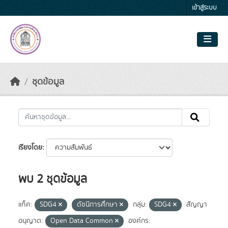
Skip to main content
เข้าสู่ระบบ
ชุดข้อมูล
เรียงโดย
พบ 2 ชุดข้อมูล
แท็ค:
SDG4
ดัชนีการศึกษา
กลุ่ม:
SDG4
สัญญา
อนุญาต:
Open Data Common
องค์กร: