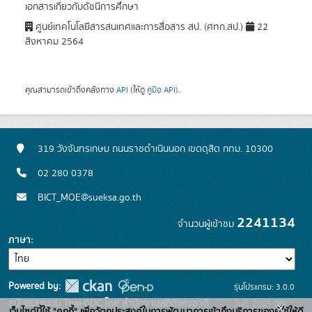
เอกสารเกี่ยวกับดัชนีการศึกษา
ศูนย์เทคโนโลยีสารสนเทศและการสื่อสาร สป. (ศทก.สป.)
22
สิงหาคม 2564
คุณสามารถเข้าถึงคลังทาง
API
(ให้ดู
คู่มือ API
).
319 วังจันทรเกษม ถนนราชดำเนินนอก เขตดุสิต กทม. 10300
02 280 0378
BICT_MOE@sueksa.go.th
2241134
จำนวนผู้เข้าชม
ภาษา
Powered by:
รุ่นโปรแกรม: 3.0.0
สนับสนุนระบบ Thai-GDC โดย สำนักงานสถิติแห่งชาติ
วันที่: 2025-06-
x