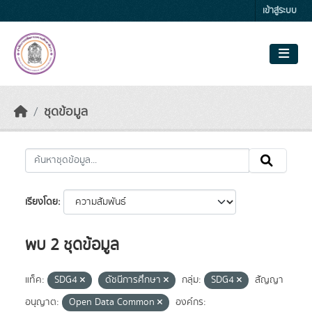
Skip to main content
เข้าสู่ระบบ
ชุดข้อมูล
เรียงโดย
พบ 2 ชุดข้อมูล
แท็ค:
SDG4
ดัชนีการศึกษา
กลุ่ม:
SDG4
สัญญา
อนุญาต:
Open Data Common
องค์กร: