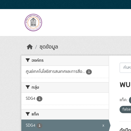
Skip to main content
ชุดข้อมูล
องค์กร
ศูนย์เทคโนโลยีสารสนเทศและการสื่อ...
1
พบ 
กลุ่ม
SDG4
1
แท็ค:
fals
แท็ค
SDG4
x
1
ดัชนี