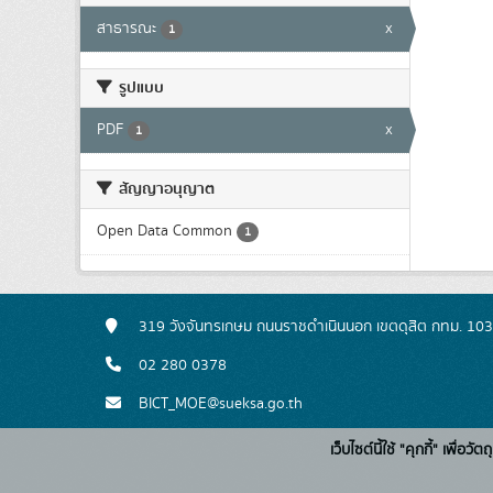
สาธารณะ
x
1
รูปแบบ
PDF
x
1
สัญญาอนุญาต
Open Data Common
1
319 วังจันทรเกษม ถนนราชดำเนินนอก เขตดุสิต กทม. 10
02 280 0378
BICT_MOE@sueksa.go.th
เว็บไซต์นี้ใช้ "คุกกี้" เพื