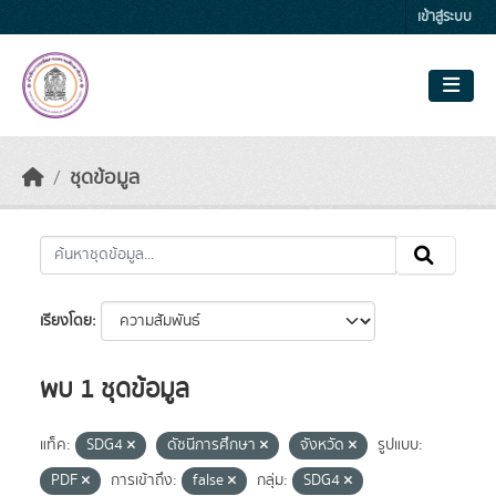
Skip to main content
เข้าสู่ระบบ
ชุดข้อมูล
เรียงโดย
พบ 1 ชุดข้อมูล
แท็ค:
SDG4
ดัชนีการศึกษา
จังหวัด
รูปแบบ:
PDF
การเข้าถึง:
false
กลุ่ม:
SDG4