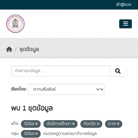
Skip to main content
เข้าสู่ระบบ
ชุดข้อมูล
เรียงโดย
พบ 1 ชุดข้อมูล
แท็ค:
SDG4
ดัชนีการศึกษา
จังหวัด
ภาค
กลุ่ม:
SDG4
หมวดหมู่ตามธรรมาภิบาลข้อมูล: